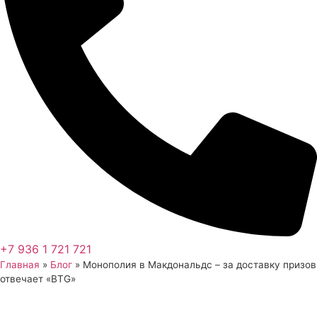
+7 936 1 721 721
Главная
»
Блог
»
Монополия в Макдональдс – за доставку призов
отвечает «BTG»